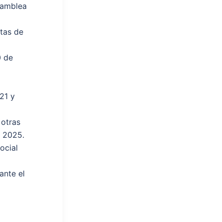
samblea
tas de
0 de
21 y
 otras
e 2025.
ocial
ante el