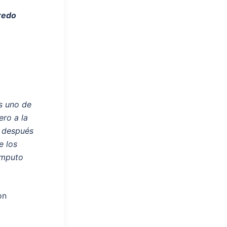
edo
s uno de
ro a la
s después
e los
ómputo
on