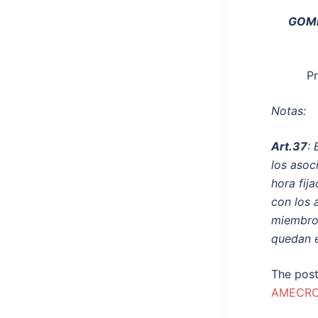
GOMEZ
Presi
Notas:
Art.37
:
los asoc
hora fij
con los 
miembros
quedan e
The pos
AMECR