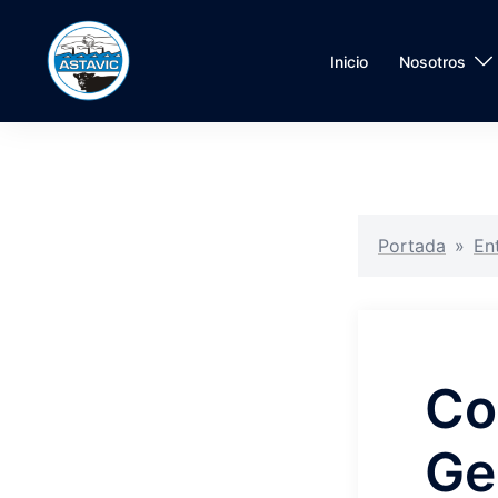
Inicio
Nosotros
Portada
»
En
Co
Ge