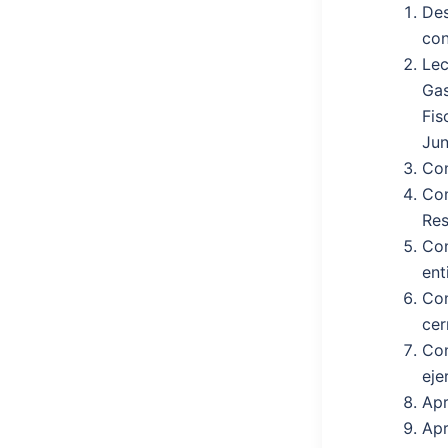
Des
con
Lec
Gas
Fis
Jun
Con
Con
Res
Con
ent
Con
cer
Con
eje
Apr
Apr