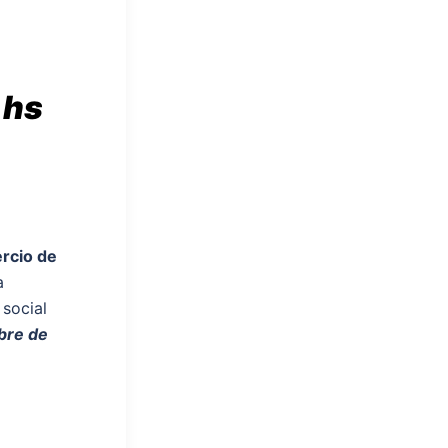
 hs
rcio de
a
 social
ubre de