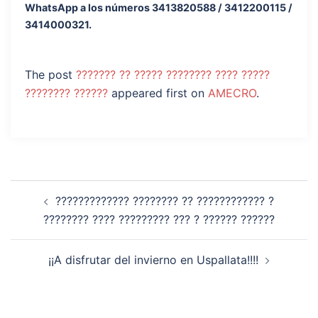
WhatsApp a los números 3413820588 / 3412200115 /
3414000321.
The post
??????? ?? ????? ???????? ???? ?????
???????? ??????
appeared first on
AMECRO
.
????????????? ???????? ?? ???????????? ?
???????? ???? ????????? ??? ? ?????? ??????
¡¡A disfrutar del invierno en Uspallata!!!!