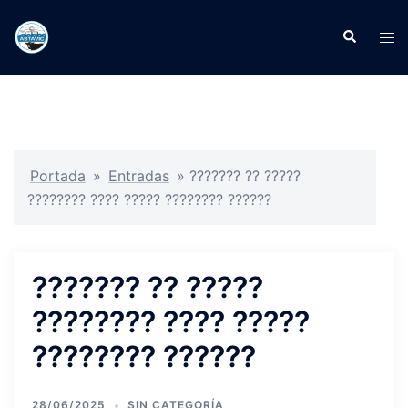
Portada
»
Entradas
»
??????? ?? ?????
???????? ???? ????? ???????? ??????
??????? ?? ?????
???????? ???? ?????
???????? ??????
28/06/2025
SIN CATEGORÍA