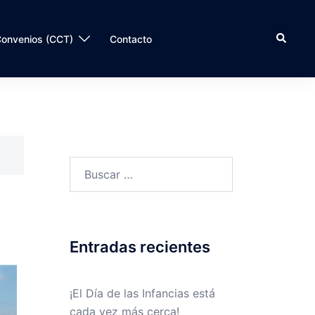
onvenios (CCT)
Contacto
Entradas recientes
¡El Día de las Infancias está
cada vez más cerca!